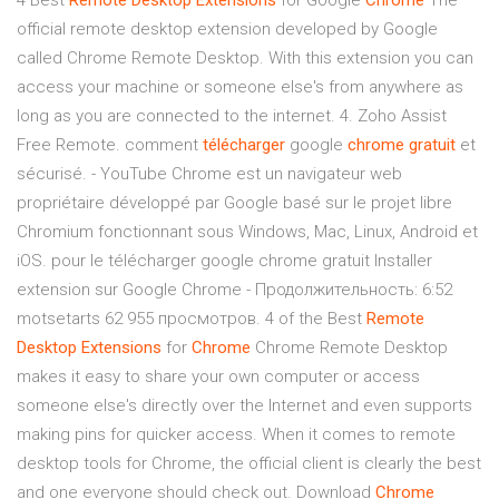
4 Best
Remote
Desktop
Extensions
for Google
Chrome
The
official remote desktop extension developed by Google
called Chrome Remote Desktop. With this extension you can
access your machine or someone else's from anywhere as
long as you are connected to the internet. 4. Zoho Assist
Free Remote. comment
télécharger
google
chrome
gratuit
et
sécurisé. - YouTube Chrome est un navigateur web
propriétaire développé par Google basé sur le projet libre
Chromium fonctionnant sous Windows, Mac, Linux, Android et
iOS. pour le télécharger google chrome gratuit Installer
extension sur Google Chrome - Продолжительность: 6:52
motsetarts 62 955 просмотров. 4 of the Best
Remote
Desktop
Extensions
for
Chrome
Chrome Remote Desktop
makes it easy to share your own computer or access
someone else's directly over the Internet and even supports
making pins for quicker access. When it comes to remote
desktop tools for Chrome, the official client is clearly the best
and one everyone should check out. Download
Chrome