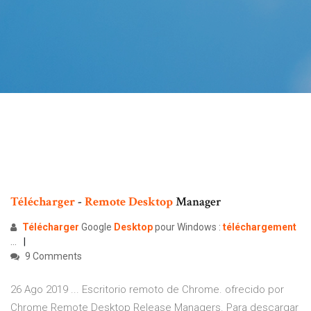
Télécharger
-
Remote
Desktop
Manager
Télécharger
Google
Desktop
pour Windows :
téléchargement
...
9 Comments
26 Ago 2019 ... Escritorio remoto de Chrome. ofrecido por
Chrome Remote Desktop Release Managers. Para descargar