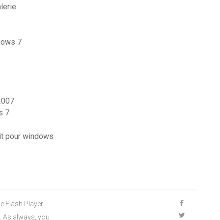
lerie
dows 7
2007
s 7
uit pour windows
e Flash Player
3. As always, you