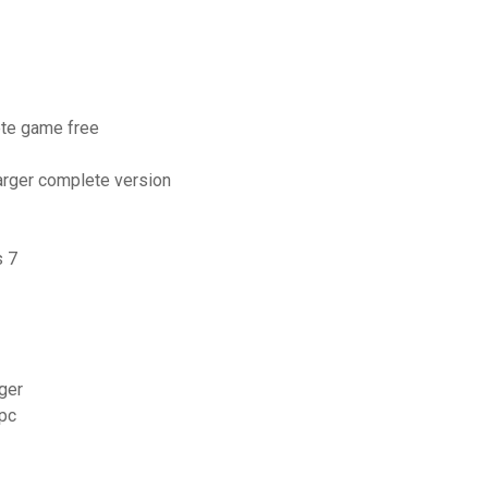
ete game free
rger complete version
s 7
ger
 pc