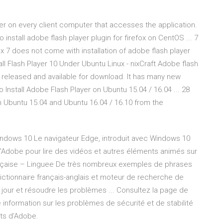
yer on every client computer that accesses the application.
 install adobe flash player plugin for firefox on CentOS ... 7
nux 7 does not come with installation of adobe flash player
all Flash Player 10 Under Ubuntu Linux - nixCraft Adobe flash
 released and available for download. It has many new
 Install Adobe Flash Player on Ubuntu 15.04 / 16.04 ... 28
on Ubuntu 15.04 and Ubuntu 16.04 / 16.10 from the
Windows 10 Le navigateur Edge, introduit avec Windows 10
 d'Adobe pour lire des vidéos et autres éléments animés sur
rançaise – Linguee De très nombreux exemples de phrases
ictionnaire français-anglais et moteur de recherche de
à jour et résoudre les problèmes ... Consultez la page de
e information sur les problèmes de sécurité et de stabilité
its d’Adobe.