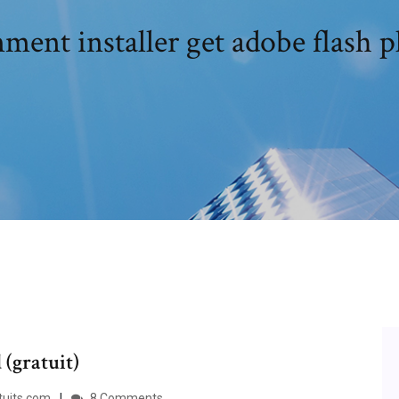
ent installer get adobe flash p
(gratuit)
tuits.com
8 Comments