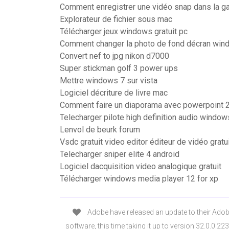
Comment enregistrer une vidéo snap dans la ga
Explorateur de fichier sous mac
Télécharger jeux windows gratuit pc
Comment changer la photo de fond décran win
Convert nef to jpg nikon d7000
Super stickman golf 3 power ups
Mettre windows 7 sur vista
Logiciel décriture de livre mac
Comment faire un diaporama avec powerpoint 
Telecharger pilote high definition audio window
Lenvol de beurk forum
Vsdc gratuit video editor éditeur de vidéo grat
Telecharger sniper elite 4 android
Logiciel dacquisition video analogique gratuit
Télécharger windows media player 12 for xp
Adobe have released an update to their Adob
software, this time taking it up to version 32.0.0.22