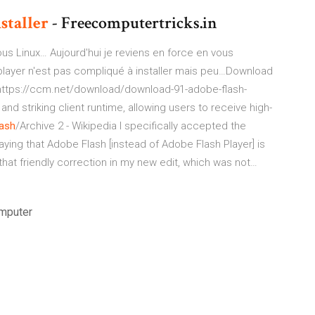
staller
- Freecomputertricks.in
us Linux…
Aujourd'hui je reviens en force en vous
 player n'est pas compliqué à installer mais peu…Download
n…https://ccm.net/download/download-91-adobe-flash-
nd striking client runtime, allowing users to receive high-
ash
/Archive 2 - Wikipedia
I specifically accepted the
ying that Adobe Flash [instead of Adobe Flash Player] is
 that friendly correction in my new edit, which was not…
omputer