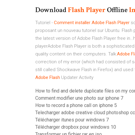
Download
Flash
Player
Offline
In
Tutoriel -
Comment
installer
Adobe Flash
Player
so
proposant un nouveau tutoriel sur Ubuntu. Flash
the latest version of Adobe Flash Player free i
playerAdobe Flash Player is both a sophisticated a
quality content on their computers.
Talk:
Adobe Fl
correction of my error (which had consisted of sa
still called Shockwave Flash in Firefox) and used
Adobe Flash
Updater Activity
How to find and delete duplicate files on my c
Comment modifier une photo sur iphone 7
How to record a phone call on iphone 5
Telecharger adobe creative cloud photoshop cc
Télécharger itunes pour windows 7
Télécharger dropbox pour windows 10
Transformer un fichier rar en iso