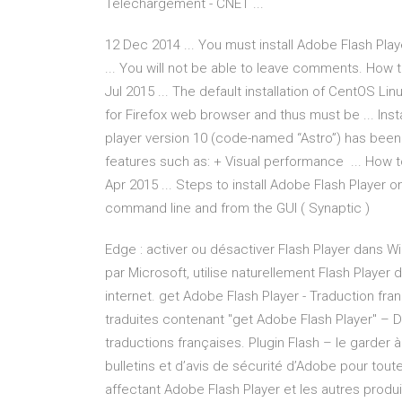
Téléchargement - CNET ...
12 Dec 2014 ... You must install Adobe Flash Pla
... You will not be able to leave comments. How to
Jul 2015 ... The default installation of CentOS Li
for Firefox web browser and thus must be ... Inst
player version 10 (code-named “Astro”) has been
features such as: + Visual performance ... How to
Apr 2015 ... Steps to install Adobe Flash Player 
command line and from the GUI ( Synaptic )
Edge : activer ou désactiver Flash Player dans 
par Microsoft, utilise naturellement Flash Player
internet. get Adobe Flash Player - Traduction f
traduites contenant "get Adobe Flash Player" – D
traductions françaises. Plugin Flash – le garder 
bulletins et d’avis de sécurité d’Adobe pour tout
affectant Adobe Flash Player et les autres produ