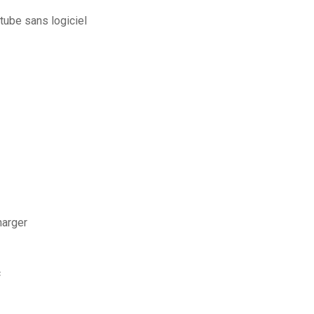
tube sans logiciel
harger
c