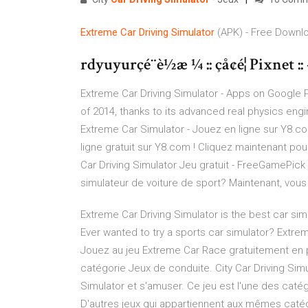
Extreme
Car
Driving
Simulator
(APK) - Free Downl
rdyuyurçé¨è½æ ¼ :: çå¢é¦ Pixne
Extreme Car Driving Simulator - Apps on Google P
of 2014, thanks to its advanced real physics engi
Extreme Car Simulator - Jouez en ligne sur Y8.com
ligne gratuit sur Y8.com ! Cliquez maintenant pou
Car Driving Simulator Jeu gratuit - FreeGamePick
simulateur de voiture de sport? Maintenant, vous 
Extreme Car Driving Simulator is the best car sim
Ever wanted to try a sports car simulator? Extrem
Jouez au jeu Extreme Car Race gratuitement en pl
catégorie Jeux de conduite. City Car Driving Simu
Simulator et s'amuser. Ce jeu est l'une des catég
D'autres jeux qui appartiennent aux mêmes catég