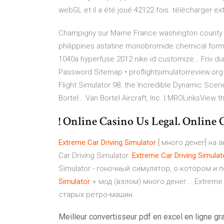
webGL et il a été joué 42122 fois. télécharger ext
Champigny sur Marne France washington county w
philippines astatine monobromide chemical formul
1040a hyperfuse 2012 nike id customize…
Friv d
Password
Sitemap • proflightsimulatorreview.org
Flight Simulator 98. the Incredible Dynamic Scen
Bortel… Van Bortel Aircraft, Inc. | MROLinksView 
! Online Casino Us Legal. Online Ca
Extreme
Car
Driving
Simulator
[ много денег] на 
Car Driving Simulator.
Extreme
Car
Driving
Simulat
Simulator - гоночный симулятор, о котором и 
Simulator
+ мод (взлом) много денег... Extreme
старых ретро-машин.
Meilleur convertisseur pdf en excel en ligne gra