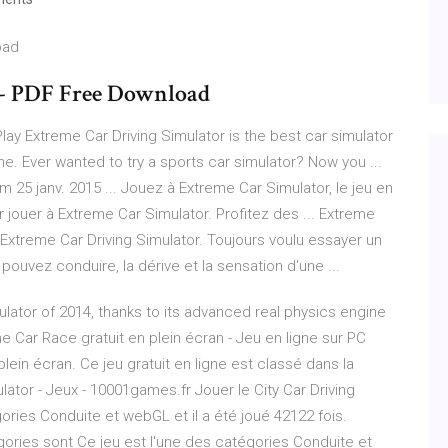
oad
t :: - PDF Free Download
lay Extreme Car Driving Simulator is the best car simulator
ne. Ever wanted to try a sports car simulator? Now you ...
 25 janv. 2015 ... Jouez à Extreme Car Simulator, le jeu en
r jouer à Extreme Car Simulator. Profitez des ... Extreme
 Extreme Car Driving Simulator. Toujours voulu essayer un
pouvez conduire, la dérive et la sensation d'une ...
ulator of 2014, thanks to its advanced real physics engine
e Car Race gratuit en plein écran - Jeu en ligne sur PC
ein écran. Ce jeu gratuit en ligne est classé dans la
lator - Jeux - 10001games.fr Jouer le City Car Driving
ories Conduite et webGL et il a été joué 42122 fois.
ories sont Ce jeu est l'une des catégories Conduite et