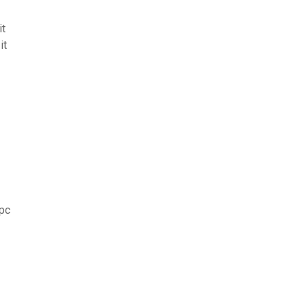
it
it
 pc