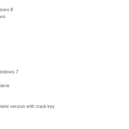
ndows 8
ows
windows 7
lerie
lete version with crack key