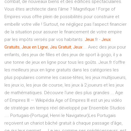
combat, de nouveaux biens et des édifices spectaculaires.
Vous êtes architecte dans l'âme ? Magnifique ! Forge of
Empires vous offre plein de possibilités pour construire et
embellir votre ville ! Surtout, ne négligez pas l'aspect financier
de la situation pour assurer le financement de votre empire
par les impôts versés par vos habitants.
Jeux
.fr -
Jeux
Gratuits
,
Jeux
en Ligne
,
Jeu
Gratuit
,
Jeux
... Avec des jeux pour
enfants, des jeux de filles et des jeux de sport à gogo, il y a
une tonne de jeux en ligne pour tous les goûts. Jeux.fr t'offre
les meilleurs jeux en ligne gratuits dans les catégories les
plus populaires comme les casse-têtes, les jeux multijoueurs,
les jeux io, les jeux de course, les jeux à 2 joueurs et les jeux
de mathématiques. Découvre l'une des plus grandes ... Age
of Empires III — Wikipédia Age of Empires III est un jeu vidéo
de stratégie en temps réel développé par Ensemble Studios
.... Portugais-(Portugal, Henri le Navigateur)Les Portugais
reçoivent un chariot bâché gratuit à chaque passage d'âge,
ce qui leur permet .... Le jeu, comme ses prédécesseurs, est