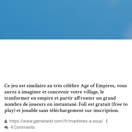
Ce jeu est similaire au très célèbre Age of Empires, vous
aurez à imaginer et concevoir votre village, le
tranformer en empire et partir affronter un grand
nombre de joueurs en instantané. FoE est gratuit (free to
play) et jouable sans téléchargement sur inscription.
https://www.gametwist.com/fr/machines-a-sous/
4 Comments