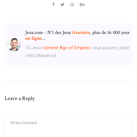
Jeux.com - N°1 des Jeux
Gratuits
, plus de 16 000 jeux
en
ligne
...
15 Jeux
comme
Age
of
Empires
vous pouvez jouer
| Info24Android
Leave a Reply