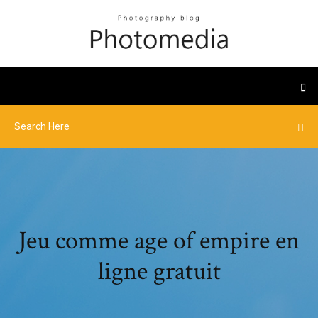
Jeu comme age of empire en
ligne gratuit