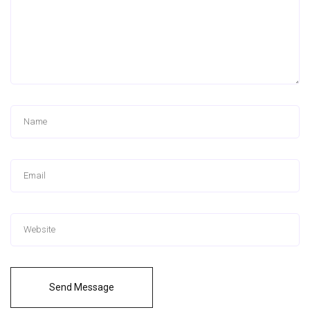
Send Message