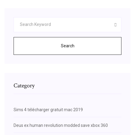
Search
Category
Sims 4 télécharger gratuit mac 2019
Deus ex human revolution modded save xbox 360