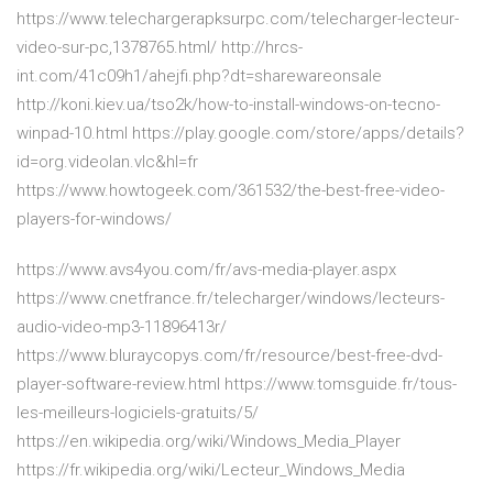
https://www.telechargerapksurpc.com/telecharger-lecteur-
video-sur-pc,1378765.html/ http://hrcs-
int.com/41c09h1/ahejfi.php?dt=sharewareonsale
http://koni.kiev.ua/tso2k/how-to-install-windows-on-tecno-
winpad-10.html https://play.google.com/store/apps/details?
id=org.videolan.vlc&hl=fr
https://www.howtogeek.com/361532/the-best-free-video-
players-for-windows/
https://www.avs4you.com/fr/avs-media-player.aspx
https://www.cnetfrance.fr/telecharger/windows/lecteurs-
audio-video-mp3-11896413r/
https://www.bluraycopys.com/fr/resource/best-free-dvd-
player-software-review.html https://www.tomsguide.fr/tous-
les-meilleurs-logiciels-gratuits/5/
https://en.wikipedia.org/wiki/Windows_Media_Player
https://fr.wikipedia.org/wiki/Lecteur_Windows_Media