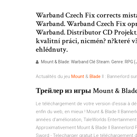
Warband Czech Fix corrects mist
Warband. Warband Czech Fix opr
Warband. Distributor CD Projekt
kvalitní práci, nicmén? n?které v
ehlédnuty.
Mount & Blade: Warband Clé Steam. Genre: RPG (J
Actualités du jeu
Mount
&
Blade
II : Bannerlord sur
Трейлер из игры Mount & Blade:
Le téléchargement de votre version d'essai à démar
enfin du web, en mieux ! Mount & Blade II Bannerl
années d’amélioration, TaleWorlds Entertainment 
Approximativement Mount & Blade II Bannerlord P
Sword - Telecharger gratuit Le téléchargement d