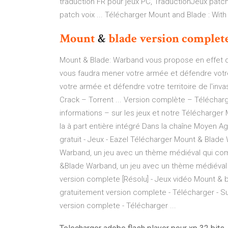
traduction FR pour jeux PC, TraductionJeux patch f
patch voix ... Télécharger Mount and Blade : With
Mount
&
blade
version
complet
Mount & Blade: Warband vous propose en effet de 
vous faudra mener votre armée et défendre votre 
votre armée et défendre votre territoire de l'inv
Crack – Torrent ... Version complète – Télécharg
informations – sur les jeux et notre Télécharger
la à part entière intégré Dans la chaîne Moyen 
gratuit - Jeux - Eazel Télécharger Mount & Blad
Warband, un jeu avec un thème médiéval qui com
&Blade Warband, un jeu avec un thème médiéval q
version complete [Résolu] - Jeux vidéo Mount & 
gratuitement version complete - Télécharger - S
version complete - Télécharger ...