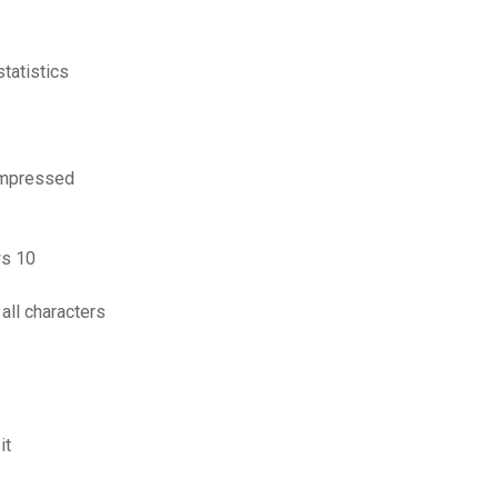
tatistics
compressed
ws 10
 all characters
it