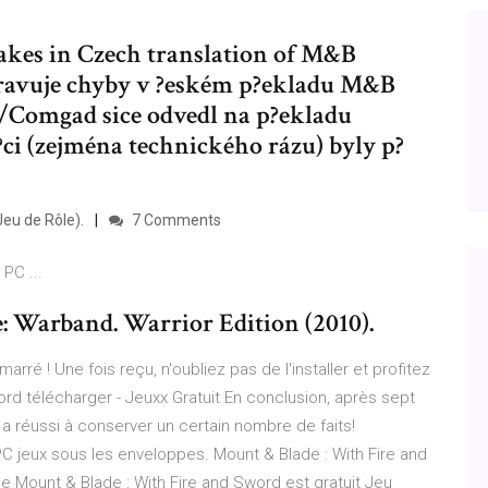
akes in Czech translation of M&B
avuje chyby v ?eském p?ekladu M&B
/Comgad sice odvedl na p?ekladu
?ci (zejména technického rázu) byly p?
eu de Rôle).
7 Comments
 PC ...
 Warband. Warrior Edition (2010).
ré ! Une fois reçu, n'oubliez pas de l'installer et profitez
ord télécharger - Jeuxx Gratuit En conclusion, après sept
a réussi à conserver un certain nombre de faits!
C jeux sous les enveloppes. Mount & Blade : With Fire and
e Mount & Blade : With Fire and Sword est gratuit Jeu