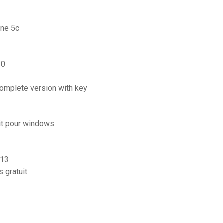
one 5c
10
complete version with key
uit pour windows
 13
 gratuit