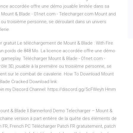
cence accordée offre une démo jouable limitée dans sa
r Mount & Blade - 01net.com - Telecharger.com Mount and
e ou troisième personne, se déroulant dans un univers
erie.
r gratuit Le téléchargement de Mount & Blade : With Fire
d'un poids de 848 Mo. La licence accordée offre une démo
n gameplay. Télécharger Mount & Blade - 01net.com -
ôle 3D, jouable à la première ou troisième personne, se
ccent sur le combat de cavalerie. How To Download Mount
 Blade Cracked Download link:
oin my Discord Channel: https://discord.gg/5cFWeyh Hmm
ount & Blade II Bannerlord Demo Telecharger – Mount &
chaine version à part entière de la quête des éléments de
on FR, French PC Télécharger Patch FR gratuitement, patch