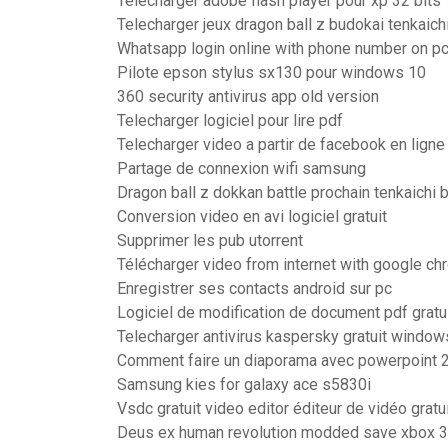
Telecharger adobe flash player pour xp 32 bits
Telecharger jeux dragon ball z budokai tenkaich
Whatsapp login online with phone number on p
Pilote epson stylus sx130 pour windows 10
360 security antivirus app old version
Telecharger logiciel pour lire pdf
Telecharger video a partir de facebook en ligne
Partage de connexion wifi samsung
Dragon ball z dokkan battle prochain tenkaichi 
Conversion video en avi logiciel gratuit
Supprimer les pub utorrent
Télécharger video from internet with google c
Enregistrer ses contacts android sur pc
Logiciel de modification de document pdf gratu
Telecharger antivirus kaspersky gratuit window
Comment faire un diaporama avec powerpoint 
Samsung kies for galaxy ace s5830i
Vsdc gratuit video editor éditeur de vidéo grat
Deus ex human revolution modded save xbox 