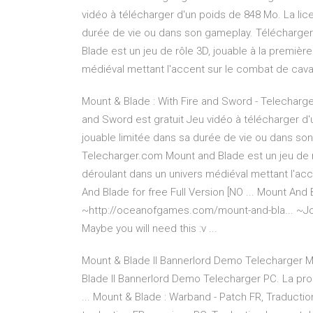
vidéo à télécharger d'un poids de 848 Mo. La li
durée de vie ou dans son gameplay. Télécharge
Blade est un jeu de rôle 3D, jouable à la premièr
médiéval mettant l'accent sur le combat de caval
Mount & Blade : With Fire and Sword - Telecharge
and Sword est gratuit Jeu vidéo à télécharger 
jouable limitée dans sa durée de vie ou dans so
Telecharger.com Mount and Blade est un jeu de r
déroulant dans un univers médiéval mettant l'a
And Blade for free Full Version [NO ... Mount And
~http://oceanofgames.com/mount-and-bla... ~J
Maybe you will need this :v ...
Mount & Blade II Bannerlord Demo Telecharger M
Blade II Bannerlord Demo Telecharger PC. La pro
... Mount & Blade : Warband - Patch FR, Traducti