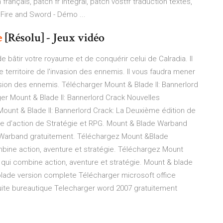
rançais, patch fr intégral, patch vostfr traduction textes,
 Fire and Sword - Démo ...
e
[Résolu] - Jeux vidéo
bâtir votre royaume et de conquérir celui de Calradia. Il
territoire de l'invasion des ennemis. Il vous faudra mener
asion des ennemis. Télécharger Mount & Blade II: Bannerlord
er Mount & Blade II: Bannerlord Crack Nouvelles
 Mount & Blade II: Bannerlord Crack: La Deuxième édition de
Age d’action de Stratégie et RPG. Mount & Blade Warband
e Warband gratuitement. Téléchargez Mount &Blade
bine action, aventure et stratégie. Téléchargez Mount
ui combine action, aventure et stratégie. Mount & blade
blade version complete Télécharger microsoft office
uite bureautique Telecharger word 2007 gratuitement