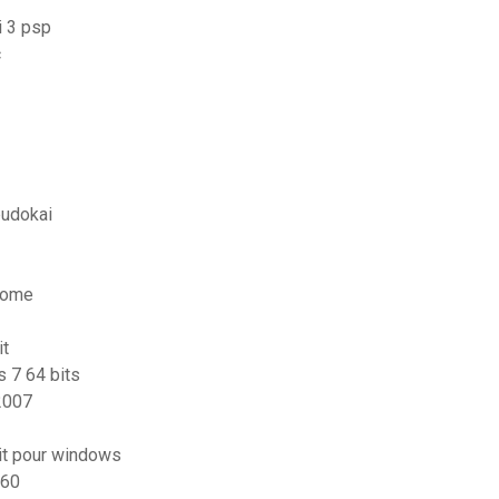
i 3 psp
c
budokai
hrome
it
s 7 64 bits
2007
uit pour windows
360