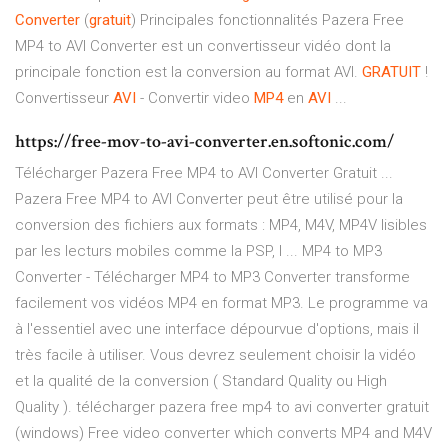
Converter
(
gratuit
) Principales fonctionnalités Pazera Free
MP4 to AVI Converter est un convertisseur vidéo dont la
principale fonction est la conversion au format AVI.
GRATUIT
!
Convertisseur
AVI
- Convertir video
MP4
en
AVI
...
https://free-mov-to-avi-converter.en.softonic.com/
Télécharger Pazera Free MP4 to AVI Converter Gratuit ...
Pazera Free MP4 to AVI Converter peut être utilisé pour la
conversion des fichiers aux formats : MP4, M4V, MP4V lisibles
par les lecturs mobiles comme la PSP, l ... MP4 to MP3
Converter - Télécharger MP4 to MP3 Converter transforme
facilement vos vidéos MP4 en format MP3. Le programme va
à l'essentiel avec une interface dépourvue d'options, mais il
très facile à utiliser. Vous devrez seulement choisir la vidéo
et la qualité de la conversion ( Standard Quality ou High
Quality ). télécharger pazera free mp4 to avi converter gratuit
(windows) Free video converter which converts MP4 and M4V