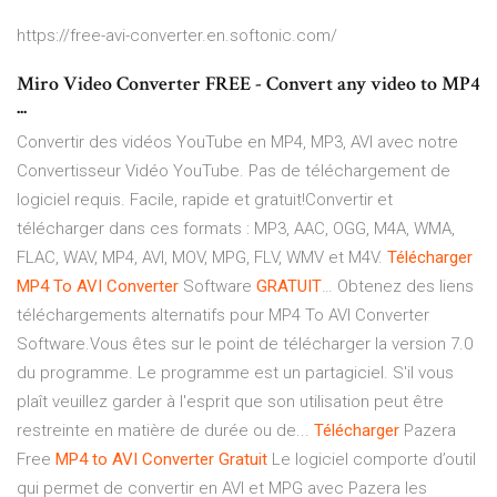
https://free-avi-converter.en.softonic.com/
Miro Video Converter FREE - Convert any video to MP4
...
Convertir des vidéos YouTube en MP4, MP3, AVI avec notre
Convertisseur Vidéo YouTube. Pas de téléchargement de
logiciel requis. Facile, rapide et gratuit!Convertir et
télécharger dans ces formats : MP3, AAC, OGG, M4A, WMA,
FLAC, WAV, MP4, AVI, MOV, MPG, FLV, WMV et M4V.
Télécharger
MP
4
To
AVI
Converter
Software
GRATUIT
… Obtenez des liens
téléchargements alternatifs pour MP4 To AVI Converter
Software.Vous êtes sur le point de télécharger la version 7.0
du programme. Le programme est un partagiciel. S'il vous
plaît veuillez garder à l'esprit que son utilisation peut être
restreinte en matière de durée ou de...
Télécharger
Pazera
Free
MP
4
to
AVI
Converter
Gratuit
Le logiciel comporte d’outil
qui permet de convertir en AVI et MPG avec Pazera les