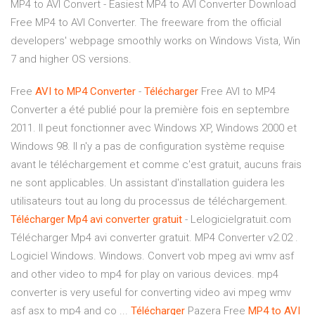
MP4 to AVI Convert - Easiest MP4 to AVI Converter Download
Free MP4 to AVI Converter. The freeware from the official
developers' webpage smoothly works on Windows Vista, Win
7 and higher OS versions.
Free
AVI
to
MP4
Converter
-
Télécharger
Free AVI to MP4
Converter a été publié pour la première fois en septembre
2011. Il peut fonctionner avec Windows XP, Windows 2000 et
Windows 98. Il n'y a pas de configuration système requise
avant le téléchargement et comme c'est gratuit, aucuns frais
ne sont applicables. Un assistant d'installation guidera les
utilisateurs tout au long du processus de téléchargement.
Télécharger
Mp4
avi
converter
gratuit
- Lelogicielgratuit.com
Télécharger Mp4 avi converter gratuit. MP4 Converter v2.02 .
Logiciel Windows. Windows. Convert vob mpeg avi wmv asf
and other video to mp4 for play on various devices. mp4
converter is very useful for converting video avi mpeg wmv
asf asx to mp4 and co ...
Télécharger
Pazera Free
MP4
to
AVI