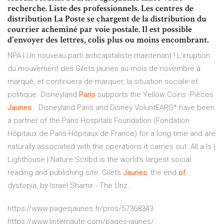
recherche. Liste des professionnels. Les centres de
distribution La Poste se chargent de la distribution du
courrier acheminé par voie postale. Il est possible
d'envoyer des lettres, colis plus ou moins encombrant.
NPA | Un nouveau parti anticapitaliste maintenant !
L’irruption
du mouvement des Gilets jaunes au mois de novembre a
marqué, et continuera de marquer, la situation sociale et
politique.
Disneyland
Paris
supports the Yellow Coins -Pièces
Jaunes
…
Disneyland Paris and Disney VoluntEARS* have been
a partner of the Paris Hospitals Foundation (Fondation
Hôpitaux de Paris-Hôpitaux de France) for a long time and are
naturally associated with the operations it carries out.
All a Is |
Lighthouse | Nature
Scribd is the world's largest social
reading and publishing site.
Gilets
Jaunes
: the end
of
dystopia, by Israel Shamir - The Unz…
https://www.pagesjaunes.fr/pros/57368343
https://www.linternaute.com/pages-jaunes/