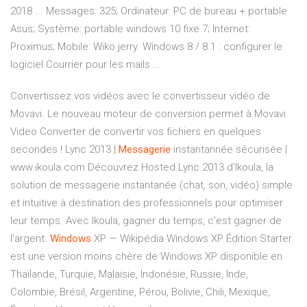
2018 ... Messages: 325; Ordinateur: PC de bureau + portable
Asus; Système: portable windows 10 fixe 7; Internet:
Proximus; Mobile: Wiko jerry. Windows 8 / 8.1 : configurer le
logiciel Courrier pour les mails ...
Convertissez vos vidéos avec le convertisseur vidéo de
Movavi. Le nouveau moteur de conversion permet à Movavi
Video Converter de convertir vos fichiers en quelques
secondes !
Lync 2013 |
Messagerie
instantannée sécurisée |
www.ikoula.com
Découvrez Hosted Lync 2013 d'Ikoula, la
solution de messagerie instantanée (chat, son, vidéo) simple
et intuitive à destination des professionnels pour optimiser
leur temps. Avec Ikoula, gagner du temps, c'est gagner de
l'argent.
Windows
XP — Wikipédia
Windows XP Édition Starter
est une version moins chère de Windows XP disponible en
Thaïlande, Turquie, Malaisie, Indonésie, Russie, Inde,
Colombie, Brésil, Argentine, Pérou, Bolivie, Chili, Mexique,