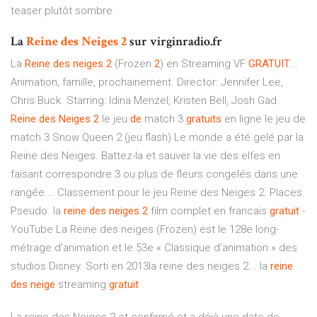
teaser plutôt sombre.
La
Reine
des
Neiges
2
sur virginradio.fr
La
Reine
des
neiges
2
(Frozen
2
) en Streaming VF
GRATUIT
...
Animation, famille, prochainement. Director: Jennifer Lee,
Chris Buck. Starring: Idina Menzel, Kristen Bell, Josh Gad.
Reine
des
Neiges
2
le jeu
de
match 3
gratuits
en ligne le jeu de
match 3 Snow Queen 2 (jeu flash) Le monde a été gelé par la
Reine des Neiges. Battez-la et sauver la vie des elfes en
faisant correspondre 3 ou plus de fleurs congelés dans une
rangée.… Classement pour le jeu Reine des Neiges 2. Places.
Pseudo. la
reine
des
neiges
2
film complet en francais
gratuit
-
YouTube La Reine des neiges (Frozen) est le 128e long-
métrage d'animation et le 53e « Classique d'animation » des
studios Disney. Sorti en 2013la reine des neiges 2... la
reine
des
neige
streaming
gratuit