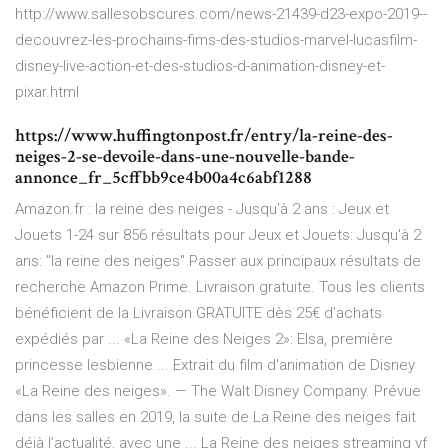
http://www.sallesobscures.com/news-21439-d23-expo-2019--
decouvrez-les-prochains-fims-des-studios-marvel-lucasfilm-
disney-live-action-et-des-studios-d-animation-disney-et-
pixar.html
https://www.huffingtonpost.fr/entry/la-reine-des-
neiges-2-se-devoile-dans-une-nouvelle-bande-
annonce_fr_5cffbb9ce4b00a4c6abf1288
Amazon.fr : la reine des neiges - Jusqu'à 2 ans : Jeux et
Jouets 1-24 sur 856 résultats pour Jeux et Jouets: Jusqu'à 2
ans: "la reine des neiges" Passer aux principaux résultats de
recherche Amazon Prime. Livraison gratuite. Tous les clients
bénéficient de la Livraison GRATUITE dès 25€ d’achats
expédiés par ... «La Reine des Neiges 2»: Elsa, première
princesse lesbienne ... Extrait du film d'animation de Disney
«La Reine des neiges». — The Walt Disney Company. Prévue
dans les salles en 2019, la suite de La Reine des neiges fait
déjà l’actualité, avec une ... La Reine des neiges streaming vf