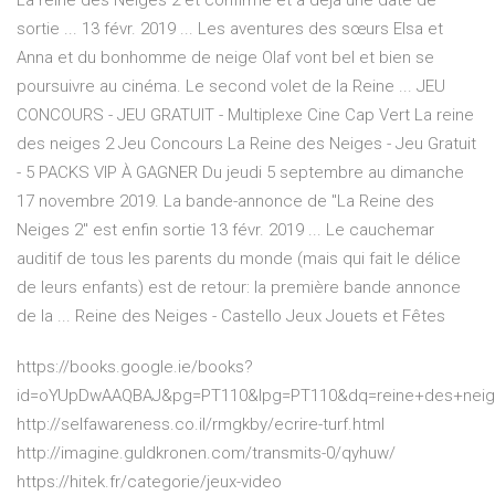
La reine des Neiges 2 et confirmé et a déjà une date de
sortie ... 13 févr. 2019 ... Les aventures des sœurs Elsa et
Anna et du bonhomme de neige Olaf vont bel et bien se
poursuivre au cinéma. Le second volet de la Reine ... JEU
CONCOURS - JEU GRATUIT - Multiplexe Cine Cap Vert La reine
des neiges 2 Jeu Concours La Reine des Neiges - Jeu Gratuit
- 5 PACKS VIP À GAGNER Du jeudi 5 septembre au dimanche
17 novembre 2019. La bande-annonce de "La Reine des
Neiges 2" est enfin sortie 13 févr. 2019 ... Le cauchemar
auditif de tous les parents du monde (mais qui fait le délice
de leurs enfants) est de retour: la première bande annonce
de la ... Reine des Neiges - Castello Jeux Jouets et Fêtes
https://books.google.ie/books?
id=oYUpDwAAQBAJ&pg=PT110&lpg=PT110&dq=reine+des+neige
http://selfawareness.co.il/rmgkby/ecrire-turf.html
http://imagine.guldkronen.com/transmits-0/qyhuw/
https://hitek.fr/categorie/jeux-video