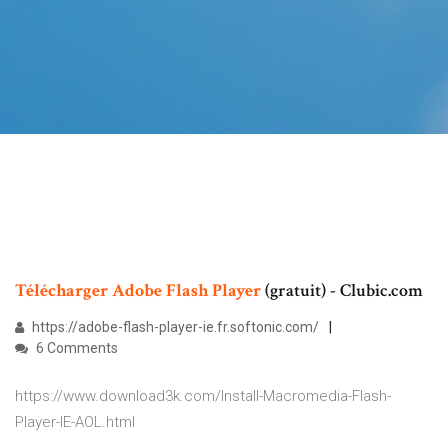
Télécharger
Adobe
Flash
Player
(gratuit) - Clubic.com
https://adobe-flash-player-ie.fr.softonic.com/
6 Comments
https://www.download3k.com/Install-Macromedia-Flash-
Player-IE-AOL.html