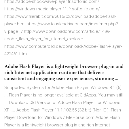
https://adobe-shockwave-player.fr.softonic.com/
https://windows-media-player-11.fr.softonic.com/
https://www.filerabit.com/2016/03/download-adobe-flash-
player.html https://www.touslesdrivers.com/imprimer.php?
v_page=7 http://www.downloadcrew.com/article/1499-
adobe_flash_player_for_internet_explorer
https://www.computerbild.de/download/Adobe-Flash-Player-
422461.html
Adobe Flash Player is a lightweight browser plug-in and
rich Internet application runtime that delivers
consistent and engaging user experiences, stunning ...
Supported Systems for Adobe Flash Player. Windows 8.1 (6)
... Flash Player is no longer available at OldApps. You may still
... Download Old Version of Adobe Flash Player for Windows
XP .... Adobe Flash Player 11.1.102.55 (32-bit) (Non-IE ). Flash
Player Download for Windows / FileHorse.com Adobe Flash
Player is a lightweight browser plug-in and rich Internet