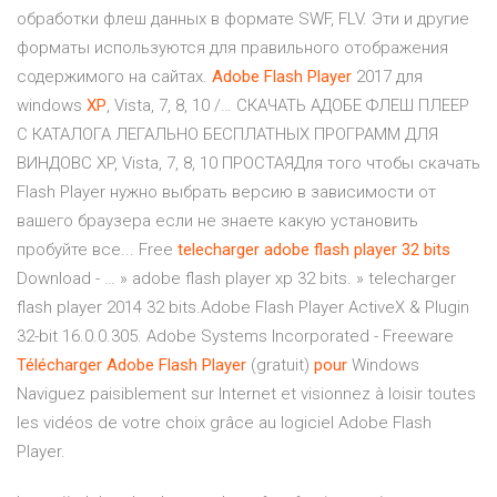
обработки флеш данных в формате SWF, FLV. Эти и другие
форматы используются для правильного отображения
содержимого на сайтах.
Adobe
Flash
Player
2017 для
windows
XP
, Vista, 7, 8, 10 /… СКАЧАТЬ АДОБЕ ФЛЕШ ПЛЕЕР
С КАТАЛОГА ЛЕГАЛЬНО БЕСПЛАТНЫХ ПРОГРАММ ДЛЯ
ВИНДОВС XP, Vista, 7, 8, 10 ПРОСТАЯДля того чтобы скачать
Flash Player нужно выбрать версию в зависимости от
вашего браузера если не знаете какую установить
пробуйте все... Free
telecharger
adobe
flash
player
32
bits
Download - … » adobe flash player xp 32 bits. » telecharger
flash player 2014 32 bits.Adobe Flash Player ActiveX & Plugin
32-bit 16.0.0.305. Adobe Systems Incorporated - Freeware
Télécharger
Adobe
Flash
Player
(gratuit)
pour
Windows
Naviguez paisiblement sur Internet et visionnez à loisir toutes
les vidéos de votre choix grâce au logiciel Adobe Flash
Player.