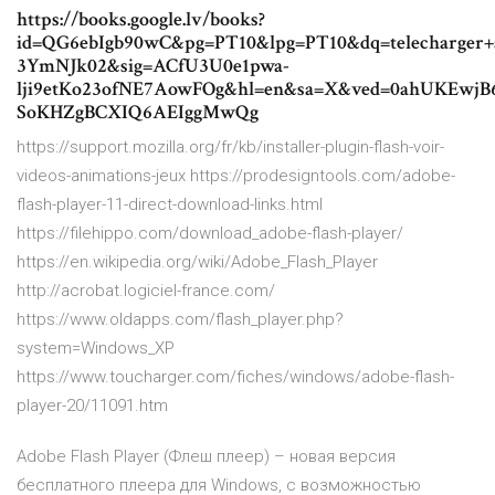
https://books.google.lv/books?
id=QG6ebIgb90wC&pg=PT10&lpg=PT10&dq=telecharger+ad
3YmNJk02&sig=ACfU3U0e1pwa-
lji9etKo23ofNE7AowFOg&hl=en&sa=X&ved=0ahUKEwjB
SoKHZgBCXIQ6AEIggMwQg
https://support.mozilla.org/fr/kb/installer-plugin-flash-voir-
videos-animations-jeux https://prodesigntools.com/adobe-
flash-player-11-direct-download-links.html
https://filehippo.com/download_adobe-flash-player/
https://en.wikipedia.org/wiki/Adobe_Flash_Player
http://acrobat.logiciel-france.com/
https://www.oldapps.com/flash_player.php?
system=Windows_XP
https://www.toucharger.com/fiches/windows/adobe-flash-
player-20/11091.htm
Adobe Flash Player (Флеш плеер) – новая версия
бесплатного плеера для Windows, c возможностью