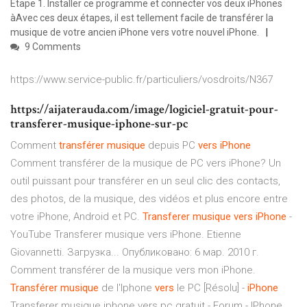
Étape 1. Installer ce programme et connecter vos deux iPhones
àAvec ces deux étapes, il est tellement facile de transférer la
musique de votre ancien iPhone vers votre nouvel iPhone.
9 Comments
https://www.service-public.fr/particuliers/vosdroits/N367
https://aijaterauda.com/image/logiciel-gratuit-pour-
transferer-musique-iphone-sur-pc
Comment
transférer
musique
depuis PC
vers
iPhone
Comment transférer de la musique de PC vers iPhone? Un
outil puissant pour transférer en un seul clic des contacts,
des photos, de la musique, des vidéos et plus encore entre
votre iPhone, Android et PC.
Transferer
musique
vers
iPhone
-
YouTube Transferer musique vers iPhone. Etienne
Giovannetti. Загрузка... Опубликовано: 6 мар. 2010 г.
Comment transférer de la musique vers mon iPhone.
Transférer
musique
de l'Iphone
vers
le PC [Résolu] -
iPhone
Transferer musique iphone vers pc gratuit - Forum - IPhone.