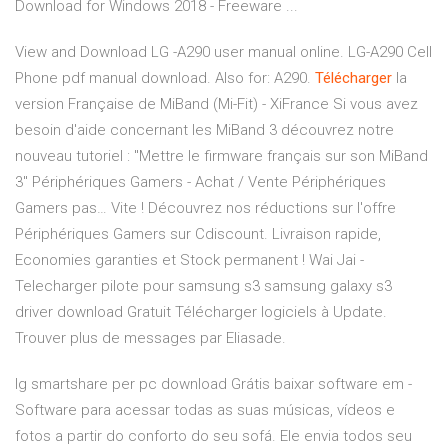
Download for Windows 2018 - Freeware ...
View and Download LG -A290 user manual online. LG-A290 Cell
Phone pdf manual download. Also for: A290.
Télécharger
la
version Française de MiBand (Mi-Fit) - XiFrance
Si vous avez
besoin d'aide concernant les MiBand 3 découvrez notre
nouveau tutoriel : "Mettre le firmware français sur son MiBand
3"
Périphériques Gamers - Achat / Vente Périphériques
Gamers pas…
Vite ! Découvrez nos réductions sur l'offre
Périphériques Gamers sur Cdiscount. Livraison rapide,
Economies garanties et Stock permanent !
Wai Jai -
Telecharger pilote pour samsung s3 samsung galaxy s3
driver download Gratuit Télécharger logiciels à Update.
Trouver plus de messages par Eliasade.
lg smartshare per pc download Grátis baixar software em -
Software para acessar todas as suas músicas, vídeos e
fotos a partir do conforto do seu sofá. Ele envia todos seu