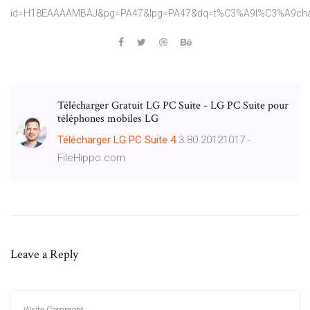
id=H18EAAAAMBAJ&pg=PA47&lpg=PA47&dq=t%C3%A9l%C3%A9char
Télécharger Gratuit LG PC Suite - LG PC Suite pour
téléphones mobiles LG
Télécharger
LG
PC
Suite
4
.3.80.20121017 -
FileHippo.com
Leave a Reply