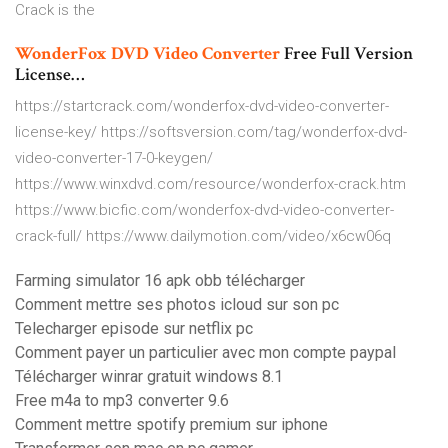
Crack is the
WonderFox
DVD
Video
Converter
Free Full Version
License…
https://startcrack.com/wonderfox-dvd-video-converter-
license-key/ https://softsversion.com/tag/wonderfox-dvd-
video-converter-17-0-keygen/
https://www.winxdvd.com/resource/wonderfox-crack.htm
https://www.bicfic.com/wonderfox-dvd-video-converter-
crack-full/ https://www.dailymotion.com/video/x6cw06q
Farming simulator 16 apk obb télécharger
Comment mettre ses photos icloud sur son pc
Telecharger episode sur netflix pc
Comment payer un particulier avec mon compte paypal
Télécharger winrar gratuit windows 8.1
Free m4a to mp3 converter 9.6
Comment mettre spotify premium sur iphone