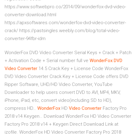
https://www.softwebpro.co/2014/09/wonderfox-dvd-video-
converter-download.html
https://apxsoftwares.com/wonderfox-dvd-video-converter-
crack/ https://pastsingles.weebly.com/blog/total-video-
converter-94fbr-idm
WonderFox DVD Video Converter Serial Keys + Crack + Patch
+ Activation Code + Serial number full ve
WonderFox
DVD
Video Converter
14.5 Crack Key + License Code
WonderFox
DVD Video Converter Crack Key + License Code offers DVD
Ripper Software, UHD/HD Video Converter, YouTube
Downloader to help users convert DVD to AVI, MP4, MKV,
iPhone, iPad, etc, convert video(including SD to HD),
compress HD…
WonderFox
HD
Video Converter
Factory Pro
2018 v14 Keygen…
Download WonderFox HD Video Converter
Factory Pro 2018 v14 + Keygen Direct Download Link at
izofile. WonderFox HD Video Converter Factory Pro 2018