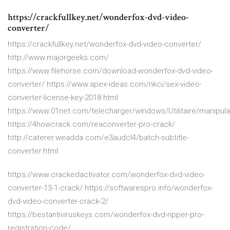
https://crackfullkey.net/wonderfox-dvd-video-
converter/
https://crackfullkey.net/wonderfox-dvd-video-converter/
http://www.majorgeeks.com/
https://www.filehorse.com/download-wonderfox-dvd-video-
converter/ https://www.apex-ideas.com/nkci/sex-video-
converter-license-key-2018.html
https://www.01net.com/telecharger/windows/Utilitaire/manipula
https://4howcrack.com/reaconverter-pro-crack/
http://caterer.weadda.com/e3audcl4/batch-subtitle-
converter.html
https://www.crackedactivator.com/wonderfox-dvd-video-
converter-13-1-crack/ https://softwarespro.info/wonderfox-
dvd-video-converter-crack-2/
https://bestantiviruskeys.com/wonderfox-dvd-ripper-pro-
registration-code/