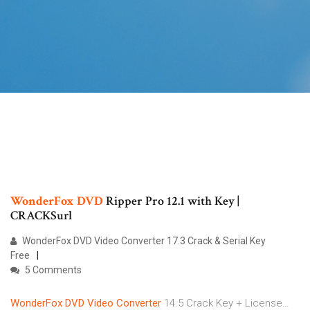
WonderFox
DVD
Ripper Pro 12.1 with Key |
CRACKSurl
WonderFox DVD Video Converter 17.3 Crack & Serial Key
Free
5 Comments
WonderFox
DVD
Video
Converter
14.5 Crack Key + License…